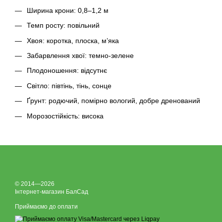
Ширина крони: 0,8–1,2 м
Темп росту: повільний
Хвоя: коротка, плоска, м’яка
Забарвлення хвої: темно-зелене
Плодоношення: відсутнє
Світло: півтінь, тінь, сонце
Ґрунт: родючий, помірно вологий, добре дренований
Морозостійкість: висока
© 2014—2026
Інтернет-магазин БалСад
Приймаємо до оплати