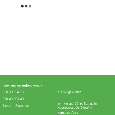
Контактна інформація
050 303 94 73
rus769@ukr.net
050 40 303 40
вул. Алієва, 39, м. Балаклія,
Зворотній дзвінок
Харківська обл., Україна
Карта проїзду