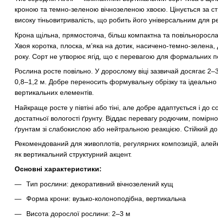
кроною та темно-зеленою вічнозеленою хвоєю. Цінується за ст
високу тіньовитривалість, що робить його універсальним для ре
Крона щільна, прямостояча, більш компактна та повільноросла п
Хвоя коротка, плоска, м’яка на дотик, насичено-темно-зелена,
року. Сорт не утворює ягід, що є перевагою для формальних по
Рослина росте повільно. У дорослому віці зазвичай досягає 2–
0,8–1,2 м. Добре переносить формувальну обрізку та ідеально 
вертикальних елементів.
Найкраще росте у півтіні або тіні, але добре адаптується і до 
достатньої вологості ґрунту. Віддає перевагу родючим, помір
ґрунтам зі слабокислою або нейтральною реакцією. Стійкий до
Рекомендований для живоплотів, регулярних композицій, алейн
як вертикальний структурний акцент.
Основні характеристики:
Тип рослини: декоративний вічнозелений кущ
Форма крони: вузько-колоноподібна, вертикальна
Висота дорослої рослини: 2–3 м