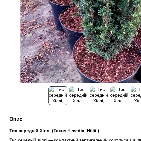
Опис
Тис середній Хіллі (Taxus × media ‘Hillii’)
Тис середній Хіллі — компактний вертикальний сорт тиса з щі