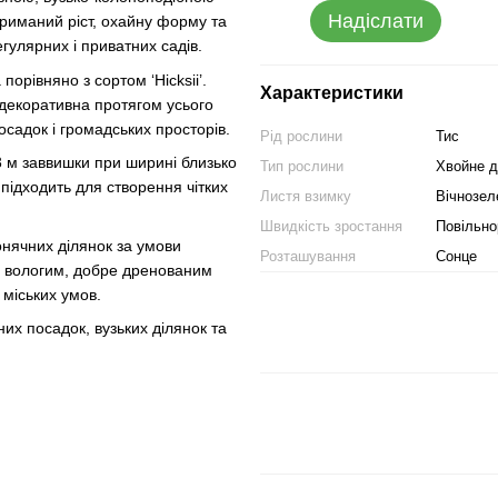
Надіслати
риманий ріст, охайну форму та
гулярних і приватних садів.
орівняно з сортом ‘Hicksii’.
Характеристики
 декоративна протягом усього
садок і громадських просторів.
Рід рослини
Тис
3 м заввишки при ширині близько
Тип рослини
Хвойне д
підходить для створення чітких
Листя взимку
Вічнозел
Швидкість зростання
Повільно
сонячних ділянок за умови
Розташування
Сонце
но вологим, добре дренованим
 міських умов.
их посадок, вузьких ділянок та