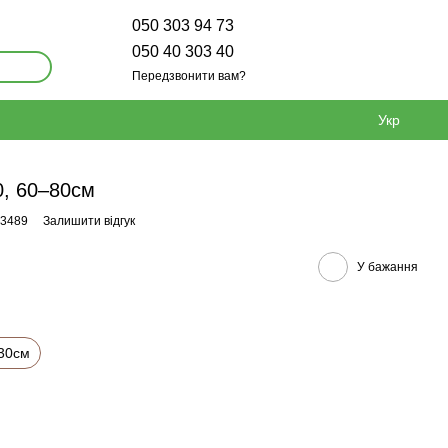
050 303 94 73
050 40 303 40
Передзвонити вам?
Укр
0, 60–80см
23489
Залишити відгук
У бажання
30см