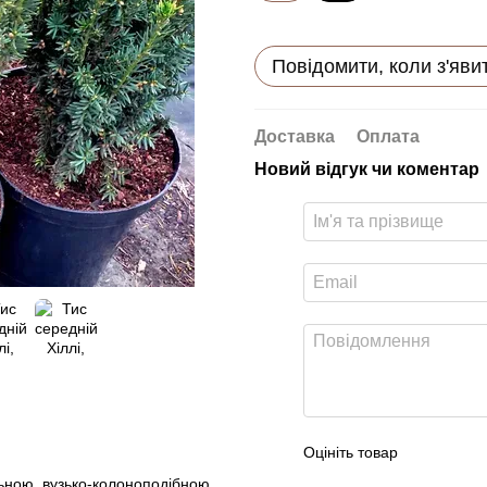
Повідомити, коли з'яви
Доставка
Оплата
Новий відгук чи коментар
Оцініть товар
льною, вузько-колоноподібною