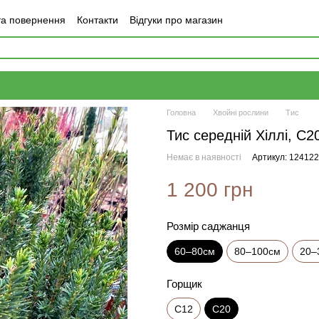
та повернення
Контакти
Відгуки про магазин
Головна
Хвойні рослини
Тис
Тис середній Хіллі, С2
Немає в наявності
Артикул: 12412
1 200 грн
Розмір саджанця
60–80см
80–100см
20–
Горщик
С12
С20