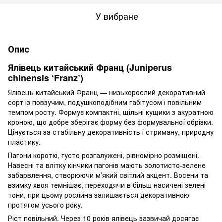
У вибране
Опис
Ялівець китайський Франц (Juniperus
chinensis ‘Franz’)
Ялівець китайський Франц — низькорослий декоративний
сорт із повзучим, подушкоподібним габітусом і повільним
темпом росту. Формує компактні, щільні кущики з акуратною
кроною, що добре зберігає форму без формувальної обрізки.
Цінується за стабільну декоративність і стриману, природну
пластику.
Пагони короткі, густо розгалужені, рівномірно розміщені.
Навесні та влітку кінчики пагонів мають золотисто-зелене
забарвлення, створюючи м’який світлий акцент. Восени та
взимку хвоя темнішає, переходячи в більш насичені зелені
тони, при цьому рослина залишається декоративною
протягом усього року.
Ріст повільний. Через 10 років ялівець зазвичай досягає