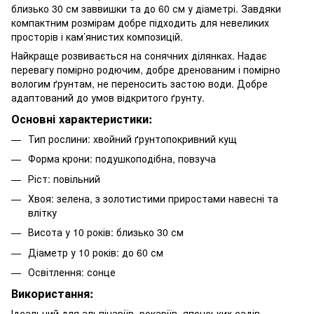
близько 30 см заввишки та до 60 см у діаметрі. Завдяки
компактним розмірам добре підходить для невеликих
просторів і кам’янистих композицій.
Найкраще розвивається на сонячних ділянках. Надає
перевагу помірно родючим, добре дренованим і помірно
вологим ґрунтам, не переносить застою води. Добре
адаптований до умов відкритого ґрунту.
Основні характеристики:
Тип рослини: хвойний ґрунтопокривний кущ
Форма крони: подушкоподібна, повзуча
Ріст: повільний
Хвоя: зелена, з золотистими приростами навесні та
влітку
Висота у 10 років: близько 30 см
Діаметр у 10 років: до 60 см
Освітлення: сонце
Використання:
Ідеальний для альпінаріїв, рокаріїв, японських садів,