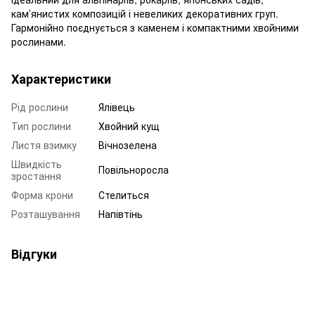
кам’янистих композицій і невеликих декоративних груп.
Гармонійно поєднується з каменем і компактними хвойними
рослинами.
Характеристики
Рід рослини
Ялівець
Тип рослини
Хвойний кущ
Листя взимку
Вічнозелена
Швидкість
Повільноросла
зростання
Форма крони
Стелиться
Розташування
Напівтінь
Відгуки