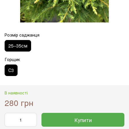
Розмір саджанця
25–35см
Горщик
С3
В наявності
280 грн
Купити