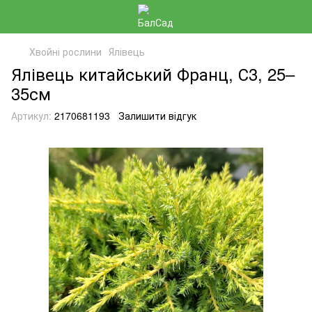
Хвойні рослини
Ялівець
Ялівець китайський Франц, С3, 25–
35см
Артикул:
2170681193
Залишити відгук