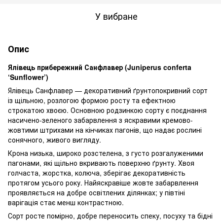
У вибране
Опис
Ялівець прибережний Санфлавер (Juniperus conferta
‘Sunflower’)
Ялівець Санфлавер — декоративний ґрунтопокривний сорт
із щільною, розлогою формою росту та ефектною
строкатою хвоєю. Основною родзинкою сорту є поєднання
насичено-зеленого забарвлення з яскравими кремово-
жовтими штрихами на кінчиках пагонів, що надає рослині
сонячного, живого вигляду.
Крона низька, широко розстелена, з густо розгалуженими
пагонами, які щільно вкривають поверхню ґрунту. Хвоя
голчаста, жорстка, колюча, зберігає декоративність
протягом усього року. Найяскравіше жовте забарвлення
проявляється на добре освітлених ділянках; у півтіні
варігація стає менш контрастною.
Сорт росте помірно, добре переносить спеку, посуху та бідні