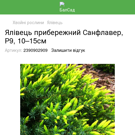
Хвойні рослини
Ялівець
Ялівець прибережний Санфлавер,
Р9, 10–15см
Артикул:
2390902909
Залишити відгук