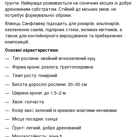
ґрунти. Найкраще розвивається на сонячних місцях із добре
дренованим субстратом. Стійкий до міських умов, не
потребує формувальної обрізки.
Ялівець Санфлавер підходить для рокаріїв, альпінаріїв,
озеленення схилів, підпірних стінок, великих квітників, а
також для контейнерного вирощування та прибережних
композицій.
Основні характеристики:
Тип рослини: хвойний вічнозелений кущ
Форма крони: розлога, ґрунтопокривна
Темп росту: помірний
Висота дорослої рослини: 20–30 см
Ширина крони: до 1,5–2 м
Хвоя: голчаста
Колір хвої: зелений із кремово-жовтими кінчиками
Місце посадки: сонце
Ґрунт: легкий, добре дренований
Морозостійкість: зона 5