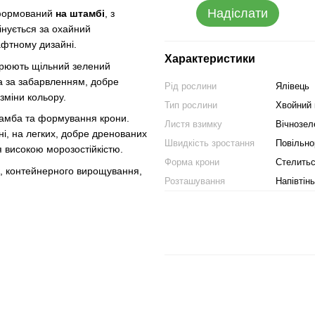
Надіслати
сформований
на штамбі
, з
інується за охайний
шафтному дизайні.
Характеристики
ворюють щільний зелений
на за забарвленням, добре
Рід рослини
Ялівець
зміни кольору.
Тип рослини
Хвойний
штамба та формування крони.
Листя взимку
Вічнозел
ні, на легких, добре дренованих
Швидкість зростання
Повільно
ся високою морозостійкістю.
Форма крони
Стелить
к, контейнерного вирощування,
Розташування
Напівтінь
)