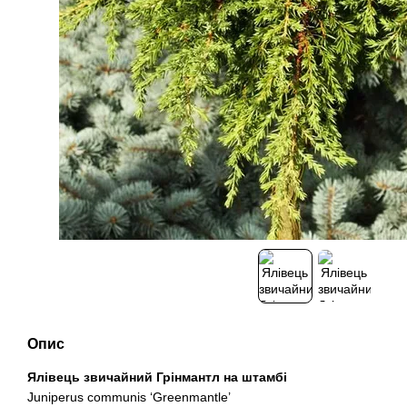
Опис
Ялівець звичайний Грінмантл на штамбі
Juniperus communis ‘Greenmantle’