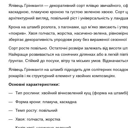
Ялівець Грінмантл — декоративний сорт ялівцю звичайного, 
каскадною, плакучою кроною та густою зеленою хвоєю. Сорт ц
архітектурний вигляд, повільний ріст і універсальність у ланд
Крона на штамбі розлога, з пагонами, що м’яко звисають і ут
«покрив». Хвоя голчаста, жорстка, насичено-зелена, рівномір
зберігає декоративність упродовж року без вираженої сезонної 
Сорт росте повільно. Остаточні розміри залежать від висоти 
Найкраще розвивається на сонячних ділянках або в легкій півті
ґрунтах. Стійкий до посухи, вітру та міських умов. Відзначаєть
Ялівець Грінмантл на штамбі підходить для солітерних посадо
рокаріїв і як структурний елемент у хвойних композиціях.
Основні характеристики:
Тип рослини: хвойний вічнозелений кущ (форма на штамбі
Форма крони: плакуча, каскадна
Темп росту: повільний
Хвоя: голчаста, жорстка
Колір хвої: насичено-зелений