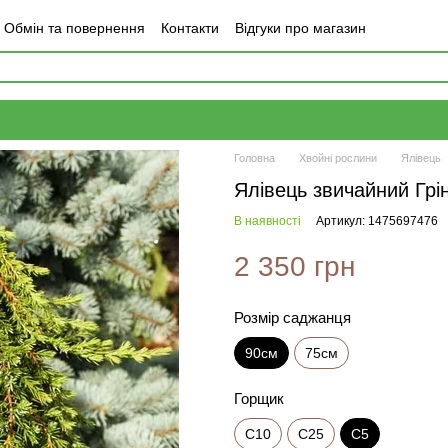
Обмін та повернення
Контакти
Відгуки про магазин
Головна
Хвойні рослини
Ялівець
Ялівець звичайний Грі
В наявності
Артикул: 1475697476
2 350 грн
Розмір саджанця
90см
75см
Горщик
С10
С25
С5