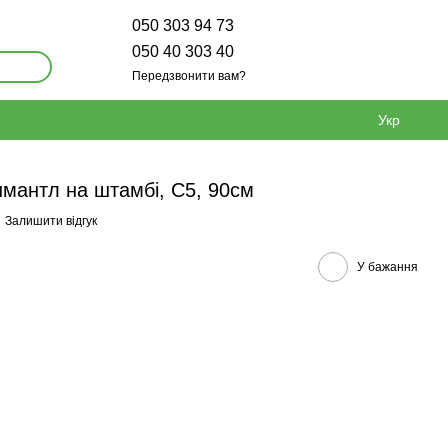
050 303 94 73
050 40 303 40
Передзвонити вам?
Укр
нмантл на штамбі, С5, 90см
Залишити відгук
У бажання