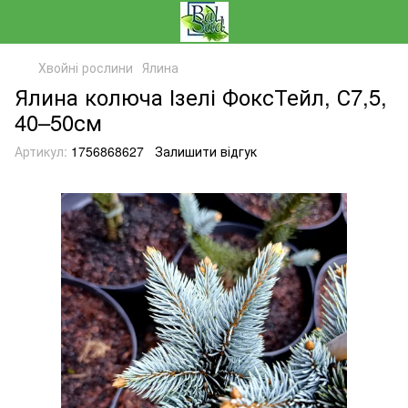
Хвойні рослини
Ялина
Ялина колюча Ізелі ФоксТейл, С7,5,
40–50см
Артикул:
1756868627
Залишити відгук