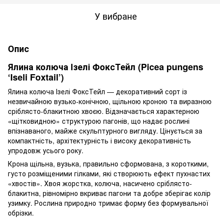
У вибране
Опис
Ялина колюча Ізелі ФоксТейл (Picea pungens
‘Iseli Foxtail’)
Ялина колюча Ізелі ФоксТейл — декоративний сорт із
незвичайною вузько-конічною, щільною кроною та виразною
сріблясто-блакитною хвоєю. Відзначається характерною
«щітковидною» структурою пагонів, що надає рослині
впізнаваного, майже скульптурного вигляду. Цінується за
компактність, архітектурність і високу декоративність
упродовж усього року.
Крона щільна, вузька, правильно сформована, з короткими,
густо розміщеними гілками, які створюють ефект пухнастих
«хвостів». Хвоя жорстка, колюча, насичено сріблясто-
блакитна, рівномірно вкриває пагони та добре зберігає колір
узимку. Рослина природно тримає форму без формувальної
обрізки.