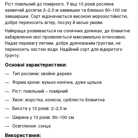
Ріст повільний до помірного. У віці 10 років рослина
зазвичай досягає 2–2,5 м заввишки та близько 80–100 см
завширшки. Сорт відзначається високою морозостійкістю,
добре переносить вітер, посуху й міські умови.
Найкраще розвивається на сонячних ділянках, де блакитне
забарвлення хвої проявляється максимально інтенсивно.
Надає перевагу легким, добре дренованим ґрунтам, не
переносить застою води. Надійний сорт для відкритого
ґрунту.
Основні характеристики:
Тип рослини: хвойне дерево
Форма крони: вузько-конічна, дуже щільна
Ріст: повільний – помірний
Хвоя: жорстка, колюча, сріблясто-блакитна
Висота у 10 років: 2–2,5 м
Ширина у 10 років: 80–100 см
Освітлення: сонце
Використання: