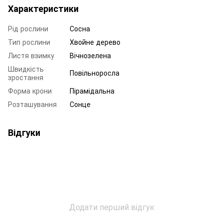
Характеристики
Рід рослини
Сосна
Тип рослини
Хвойне дерево
Листя взимку
Вічнозелена
Швидкість
Повільноросла
зростання
Форма крони
Пірамідальна
Розташування
Сонце
Відгуки
Додати перший відгук