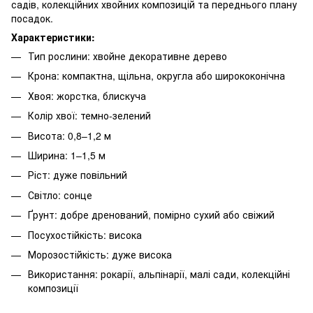
садів, колекційних хвойних композицій та переднього плану
посадок.
Характеристики:
Тип рослини: хвойне декоративне дерево
Крона: компактна, щільна, округла або ширококонічна
Хвоя: жорстка, блискуча
Колір хвої: темно-зелений
Висота: 0,8–1,2 м
Ширина: 1–1,5 м
Ріст: дуже повільний
Світло: сонце
Ґрунт: добре дренований, помірно сухий або свіжий
Посухостійкість: висока
Морозостійкість: дуже висока
Використання: рокарії, альпінарії, малі сади, колекційні
композиції