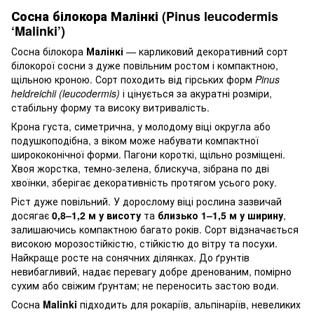
Сосна білокора Малінкі (Pinus leucodermis
‘Malinki’)
Сосна білокора
Малінкі
— карликовий декоративний сорт
білокорої сосни з дуже повільним ростом і компактною,
щільною кроною. Сорт походить від гірських форм
Pinus
heldreichii (leucodermis)
і цінується за акуратні розміри,
стабільну форму та високу витривалість.
Крона густа, симетрична, у молодому віці округла або
подушкоподібна, з віком може набувати компактної
ширококонічної форми. Пагони короткі, щільно розміщені.
Хвоя жорстка, темно-зелена, блискуча, зібрана по дві
хвоїнки, зберігає декоративність протягом усього року.
Ріст дуже повільний. У дорослому віці рослина зазвичай
досягає
0,8–1,2 м у висоту
та
близько 1–1,5 м у ширину
,
залишаючись компактною багато років. Сорт відзначається
високою морозостійкістю, стійкістю до вітру та посухи.
Найкраще росте на сонячних ділянках. До ґрунтів
невибагливий, надає перевагу добре дренованим, помірно
сухим або свіжим ґрунтам; не переносить застою води.
Сосна
Malinki
підходить для рокаріїв, альпінаріїв, невеликих